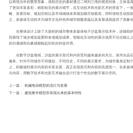
以再现当年的繁荣景象，借助历史的素材通过二维到三维的视觉转换，立体逼
了更加丰富多彩，精彩纷呈的展示细节，在互动技术和光影艺术的营造下，一
略、发展目标、规划历程以及市域城镇体系规划都尽收眼底，同时借助互动投
之，多媒体互动技术为城市文化特色和城市精髓底蕴以及发展成就提供了形象
在整体设计上除了大面积的城市整体多媒体电子沙盘展示技术外，还辅助的可
同展现了城乡规划蓝图和各项规划成果。智能化互动性的展示场景不仅仅能让
的归属感和自豪感都能起到良好的促作用。
在数字沙盘领域，沙盘的展示形式和内容受到越来越多的关注。泉州水晶石专
服务。针对不同城市不同规划，不同历史，不同的展示要求，为城市量身定制
上，积极做到展示内容的丰富全面，真正实现形式和内容的高度统一。在多媒
示内容，用数字技术和光影艺术融合设计打造个性化的数字展示空间。
上一篇：
机械电动模型的流行与发展
下一篇：
建筑教学模型所表现出来的基本特性